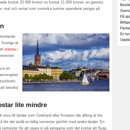
hade kostat 20 000 kronor nu kostar 21 000 kronor, en ganska
Besök
läder, mat och annat som svenska turister spenderar pengar på
Svensk
På sp
Billig
an
Packa
En lyc
 utomlands
Upptä
 Sverige är
att
stanna i
semester.
yra en
 hemmaplan
Stockholm.
 att besöka
kostar lite mindre
tt resa till länder som Grekland eller Kroatien där allting är lite
så blir det ändå en billig semester jämfört med andra länder. En
å semester för att spara in på pengarna som det kostar att flyga.