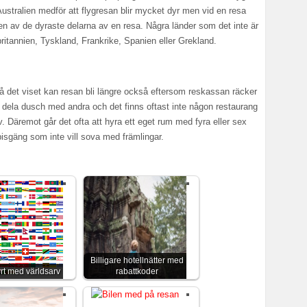
Australien medför att flygresan blir mycket dyr men vid en resa
r en av de dyraste delarna av en resa. Några länder som det inte är
torbritannien, Tyskland, Frankrike, Spanien eller Grekland.
. På det viset kan resan bli längre också eftersom reskassan räcker
re dela dusch med andra och det finns oftast inte någon restaurang
v. Däremot går det ofta att hyra ett eget rum med fyra eller sex
mpisgäng som inte vill sova med främlingar.
Billigare hotellnätter med
yrt med världsarv
rabattkoder