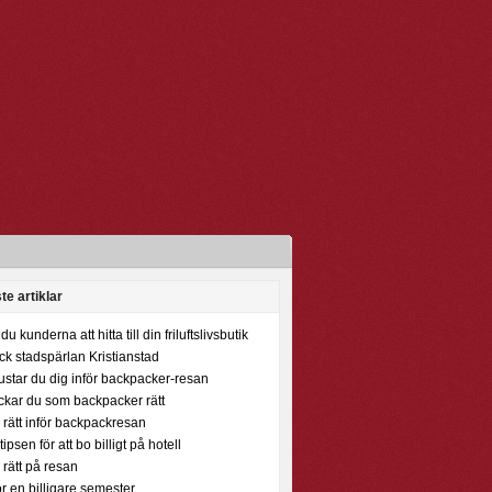
te artiklar
du kunderna att hitta till din friluftslivsbutik
k stadspärlan Kristianstad
ustar du dig inför backpacker-resan
ckar du som backpacker rätt
rätt inför backpackresan
ipsen för att bo billigt på hotell
rätt på resan
ör en billigare semester