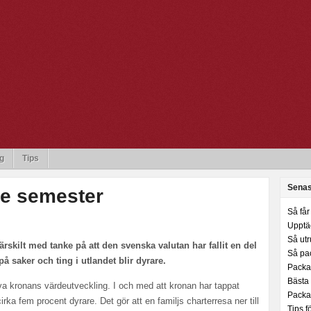
g
Tips
Senas
are semester
Så får 
Upptäc
Så utr
rskilt med tanke på att den svenska valutan har fallit en del
Så pa
på saker och ting i utlandet blir dyrare.
Packa 
Bästa t
iva kronans värdeutveckling. I och med att kronan har tappat
Packa 
rka fem procent dyrare. Det gör att en familjs charterresa ner till
Tips f