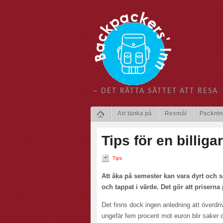
– DET RÄTTA SÄTTET ATT RESA
Att tänka på
Resmål
Packnin
Tips för en billig
Tips
Att åka på semester kan vara dyrt och sä
och tappat i värde. Det gör att priserna 
Det finns dock ingen anledning att överdr
ungefär fem procent mot euron blir saker ci