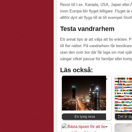
Resor till t.ex. Kanada, USA, Japan eller 
inom Europa blir flyget billigare. Flyget ä
alltför dyrt att flyga till är till exempel S
Testa vandrarhem
Ett annat tips är att välja att bo enklare
till fler nätter. På vandrarhem får besöka
utan den som bor där får laga sin mat själ
sängar vilket passar för familjer eller ko
Läs också:
En lyxig resa
Det är d