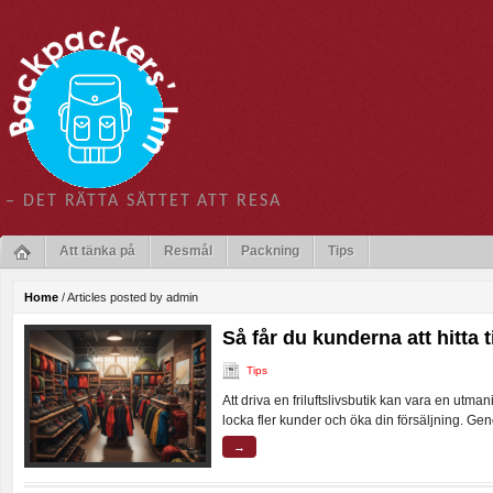
– DET RÄTTA SÄTTET ATT RESA
Att tänka på
Resmål
Packning
Tips
Home
/
Articles posted by admin
Så får du kunderna att hitta ti
Tips
Att driva en friluftslivsbutik kan vara en utma
locka fler kunder och öka din försäljning. G
→