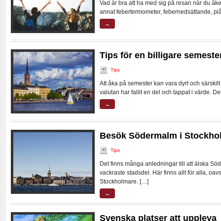
Vad är bra att ha med sig på resan när du å
annat febertermometer, febernedsättande, plå
→
Tips för en billigare semeste
Tips
Att åka på semester kan vara dyrt och särskil
valutan har fallit en del och tappat i värde. De
→
Besök Södermalm i Stockho
Tips
Det finns många anledningar till att älska 
vackraste stadsdel. Här finns allt för alla, oavs
Stockholmare. […]
→
Svenska platser att uppleva