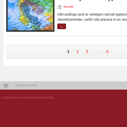
Resmål
Vårt avlånga land är verkligen värt att upplev
utlandssemester, varför inte planera in en r
→
1
2
3
…
5
KONTAKTA OSS
COPYRIGHT © 2026 BACKPACKERS.