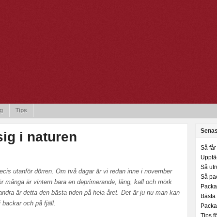
g
Tips
Senas
ig i naturen
Så får 
Upptäc
Så utr
recis utanför dörren. Om två dagar är vi redan inne i november
Så pa
För många är vintern bara en deprimerande, lång, kall och mörk
Packa 
andra är detta den bästa tiden på hela året. Det är ju nu man kan
Bästa t
backar och på fjäll.
Packa 
Tips f