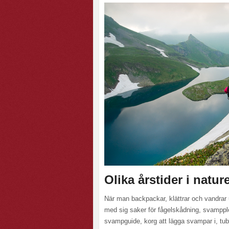
Olika årstider i natur
När man backpackar, klättrar och vandra
med sig saker för fågelskådning, svamppl
svampguide, korg att lägga svampar i, tub