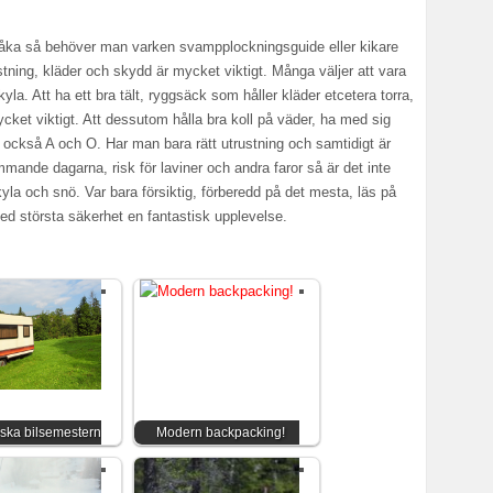
ka så behöver man varken svampplockningsguide eller kikare
stning, kläder och skydd är mycket viktigt. Många väljer att vara
h kyla. Att ha ett bra tält, ryggsäck som håller kläder etcetera torra,
cket viktigt. Att dessutom hålla bra koll på väder, ha med sig
 också A och O. Har man bara rätt utrustning och samtidigt är
mande dagarna, risk för laviner och andra faror så är det inte
s kyla och snö. Var bara försiktig, förberedd på det mesta, läs på
med största säkerhet en fantastisk upplevelse.
ska bilsemestern
Modern backpacking!