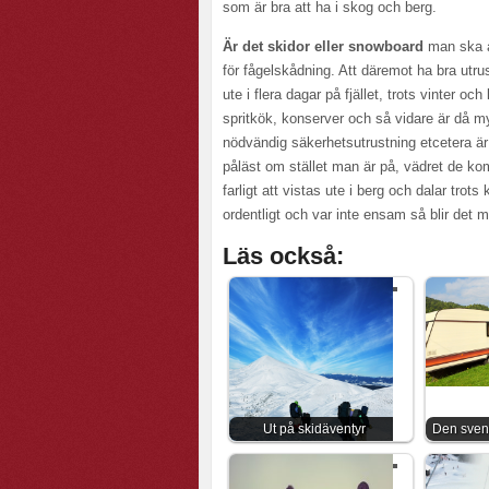
som är bra att ha i skog och berg.
Är det skidor eller snowboard
man ska å
för fågelskådning. Att däremot ha bra utru
ute i flera dagar på fjället, trots vinter oc
spritkök, konserver och så vidare är då my
nödvändig säkerhetsutrustning etcetera är
påläst om stället man är på, vädret de kom
farligt att vistas ute i berg och dalar trot
ordentligt och var inte ensam så blir det 
Läs också:
Ut på skidäventyr
Den sven