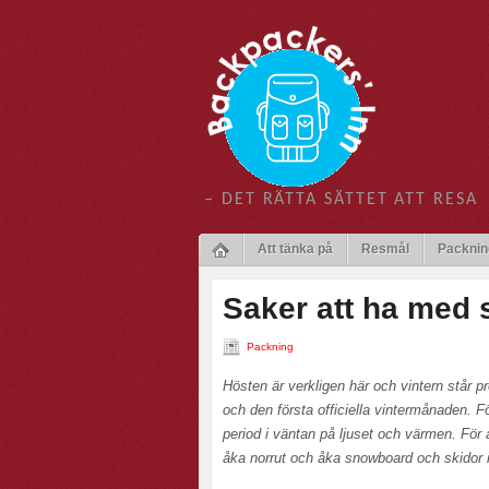
– DET RÄTTA SÄTTET ATT RESA
Att tänka på
Resmål
Packnin
Saker att ha med s
Packning
Hösten är verkligen här och vintern står p
och den första officiella vintermånaden. 
period i väntan på ljuset och värmen. För 
åka norrut och åka snowboard och skidor i 