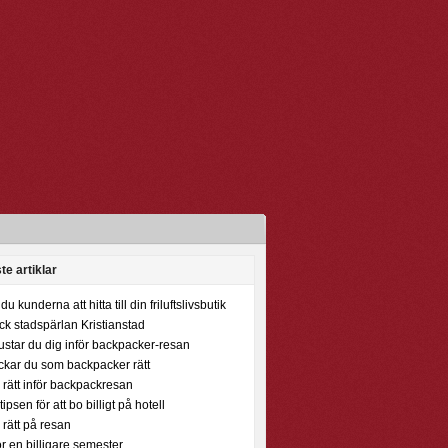
te artiklar
du kunderna att hitta till din friluftslivsbutik
k stadspärlan Kristianstad
ustar du dig inför backpacker-resan
ckar du som backpacker rätt
rätt inför backpackresan
ipsen för att bo billigt på hotell
rätt på resan
ör en billigare semester