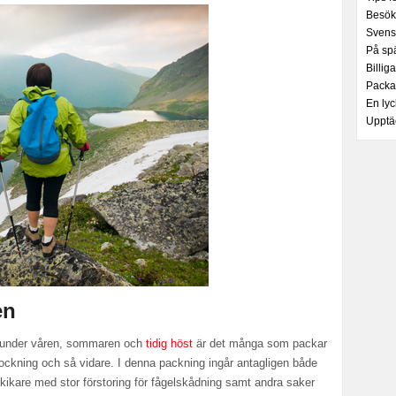
Besök
Svensk
På sp
Billig
Packa
En lyc
Upptä
en
r under våren, sommaren och
tidig höst
är det många som packar
ockning och så vidare. I denna packning ingår antagligen både
kikare med stor förstoring för fågelskådning samt andra saker